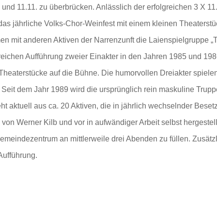
und 11.11. zu überbrücken. Anlässlich der erfolgreichen 3 X 1
das jährliche Volks-Chor-Weinfest mit einem kleinen Theaterst
mit anderen Aktiven der Narrenzunft die Laienspielgruppe „T
reichen Aufführung zweier Einakter in den Jahren 1985 und 19
 Theaterstücke auf die Bühne. Die humorvollen Dreiakter spiel
Seit dem Jahr 1989 wird die ursprünglich rein maskuline Truppe 
t aktuell aus ca. 20 Aktiven, die in jährlich wechselnder Besetz
von Werner Kilb und vor in aufwändiger Arbeit selbst hergestell
meindezentrum an mittlerweile drei Abenden zu füllen. Zusätzl
Aufführung.